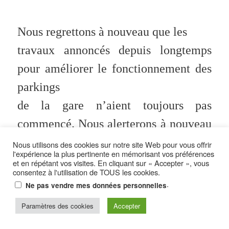
Nous regrettons à nouveau que les
travaux annoncés depuis longtemps
pour améliorer le fonctionnement des
parkings
de la gare n’aient toujours pas
commencé. Nous alerterons à nouveau
M. Parlanti
Nous utilisons des cookies sur notre site Web pour vous offrir
l'expérience la plus pertinente en mémorisant vos préférences
sur l’urgence de la situation : le
et en répétant vos visites. En cliquant sur « Accepter », vous
consentez à l'utilisation de TOUS les cookies.
nombre de voyageurs a beaucoup
.
Ne pas vendre mes données personnelles
augmenté, il faudrait pouvoir y faire
Paramètres des cookies
Accepter
face !