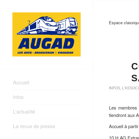
Espace classique
C
S
Accueil
INFOS
,
L'ASSOCI
Infos
Les membres et
L’actualité
tiendront aux
La revue de presse
Accueil à parti
10 H AG Extrao