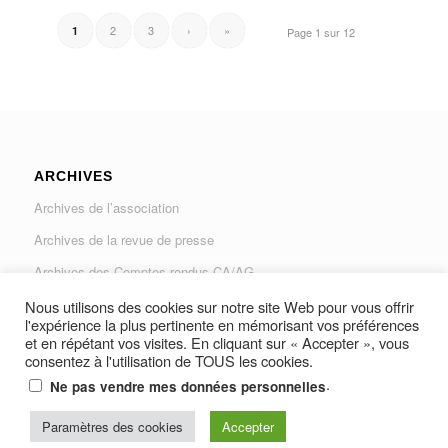
2
3
›
»
1
Page 1 sur 12
ARCHIVES
Archives de l’association
Archives de la revue de presse
Archives des Comptes rendus CA/AG
Archives du Journal « Traverse »
Nous utilisons des cookies sur notre site Web pour vous offrir
l'expérience la plus pertinente en mémorisant vos préférences
et en répétant vos visites. En cliquant sur « Accepter », vous
consentez à l'utilisation de TOUS les cookies.
.
Ne pas vendre mes données personnelles
© Copyright -
AUGAD - Association des Usagers de la Gare Les Arcs-
Paramètres des cookies
Accepter
Draguignan et Vidauban
-
Resine Média Productions