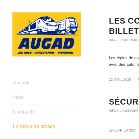
LES C
BILLE
INFOS
,
L'ASSOCIAT
Les règles de con
avec des automa
/
25 AVRIL 2024
Accueil
Infos
SÉCUR
L’actualité
INFOS
,
L'ASSOCIAT
La revue de presse
19 FÉVRIER 2024