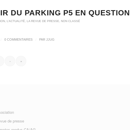
IR DU PARKING P5 EN QUESTION
ION
,
L’ACTUALITÉ
,
LA REVUE DE PRESSE
,
NON CLASSÉ
/
/
0 COMMENTAIRES
PAR
JJUG
›
»
sociation
evue de presse
omptes rendus CA/AG