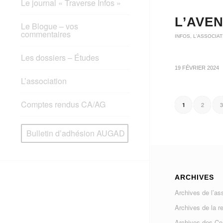
Le journal « Traverse Infos »
L’AVEN
Le Blogue – vos
commentaires
INFOS
,
L'ASSOCIAT
Les dossiers – Études
19 FÉVRIER 2024
L’association
Comptes rendus CA/AG
2
3
1
Bulletin d’adhésion AUGAD
ARCHIVES
Archives de l’as
Archives de la r
Archives des C