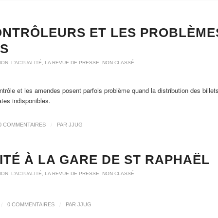
ONTRÔLEURS ET LES PROBLÈME
TS
ION
,
L’ACTUALITÉ
,
LA REVUE DE PRESSE
,
NON CLASSÉ
trôle et les amendes posent parfois problème quand la distribution des billets
tes indisponibles.
/
0 COMMENTAIRES
PAR
JJUG
ITÉ À LA GARE DE ST RAPHAËL
ION
,
L’ACTUALITÉ
,
LA REVUE DE PRESSE
,
NON CLASSÉ
/
/
0 COMMENTAIRES
PAR
JJUG