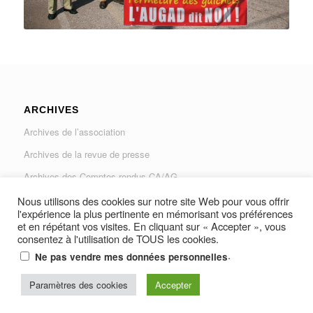
ARCHIVES
Archives de l’association
Archives de la revue de presse
Archives des Comptes rendus CA/AG
Archives du Journal « Traverse »
Nous utilisons des cookies sur notre site Web pour vous offrir
l'expérience la plus pertinente en mémorisant vos préférences
et en répétant vos visites. En cliquant sur « Accepter », vous
consentez à l'utilisation de TOUS les cookies.
.
Ne pas vendre mes données personnelles
© Copyright -
AUGAD - Association des Usagers de la Gare Les Arcs-
Paramètres des cookies
Accepter
Draguignan et Vidauban
-
Resine Média Productions