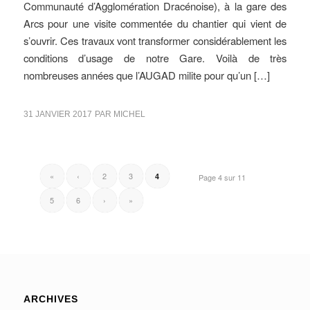
Communauté d’Agglomération Dracénoise), à la gare des
Arcs pour une visite commentée du chantier qui vient de
s’ouvrir. Ces travaux vont transformer considérablement les
conditions d’usage de notre Gare. Voilà de très
nombreuses années que l’AUGAD milite pour qu’un […]
31 JANVIER 2017
PAR
MICHEL
«
‹
2
3
4
Page 4 sur 11
5
6
›
»
ARCHIVES