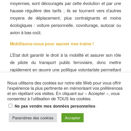
moyennes, sont découragés par cette évolution et par une
hausse régulière des tarifs ; ils se tournent vers d’autres
moyens de déplacement, plus contraignants et moins
écologiques : voiture personnelle, covoiturage, autocar ou
avion à bas coût.
Mobilisons-nous pour sauver nos trains !
L’Etat doit garantir le droit à la mobilité et assurer son rôle
de pilote du transport public ferroviaire, donc mettre
rapidement en œuvre une politique volontariste permettant
d’enrayer le déclin du rail.
Nous utilisons des cookies sur notre site Web pour vous offrir
Avec la FNAUT, signez cette pétition qui sera adressée au
l'expérience la plus pertinente en mémorisant vos préférences
et en répétant vos visites. En cliquant sur « Accepter », vous
Président de la République :
consentez à l'utilisation de TOUS les cookies.
.
Ne pas vendre mes données personnelles
http://tinyurl.com/petition-fnaut
Paramètres des cookies
Accepter
/
21 AOÛT 2015
PAR
MICHEL