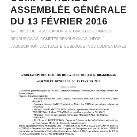
ASSEMBLÉE GÉNÉRALE
DU 13 FÉVRIER 2016
ARCHIVES DE L'ASSOCIATION
,
ARCHIVES DES COMPTES
RENDUS CA/AG
,
COMPTES RENDUS CA/AG
,
INFOS
,
L'ASSOCIATION
,
L’ACTUALITÉ
,
LE BLOGUE - VOS COMMENTAIRES