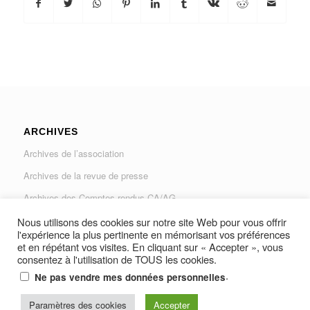
ARCHIVES
Archives de l’association
Archives de la revue de presse
Archives des Comptes rendus CA/AG
Archives du Journal « Traverse »
Nous utilisons des cookies sur notre site Web pour vous offrir
l'expérience la plus pertinente en mémorisant vos préférences
et en répétant vos visites. En cliquant sur « Accepter », vous
consentez à l'utilisation de TOUS les cookies.
.
Ne pas vendre mes données personnelles
Paramètres des cookies
Accepter
© Copyright -
AUGAD - Association des Usagers de la Gare Les Arcs-