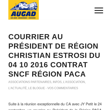
COURRIER AU
PRÉSIDENT DE RÉGION
CHRISTIAN ESTROSI DU
04 10 2016 CONTRAT
SNCF RÉGION PACA
ASSOCIATIONS PARTENAIRES
,
INFOS
,
L'ASSOCIATION
,
L’ACTUALITÉ
,
LE BLOGUE - VOS COMMENTAIRES
Suite à la réunion exceptionnelle du CA avec JY Petit le 24
septembre, un courrier au Président de la Région PACA