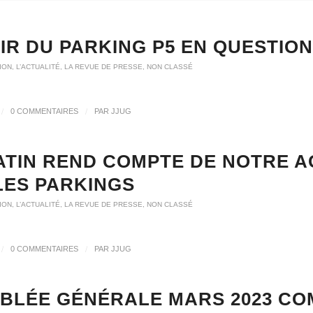
IR DU PARKING P5 EN QUESTION
ION
,
L’ACTUALITÉ
,
LA REVUE DE PRESSE
,
NON CLASSÉ
/
/
0 COMMENTAIRES
PAR
JJUG
ATIN REND COMPTE DE NOTRE A
LES PARKINGS
ION
,
L’ACTUALITÉ
,
LA REVUE DE PRESSE
,
NON CLASSÉ
/
/
0 COMMENTAIRES
PAR
JJUG
BLÉE GÉNÉRALE MARS 2023 CO