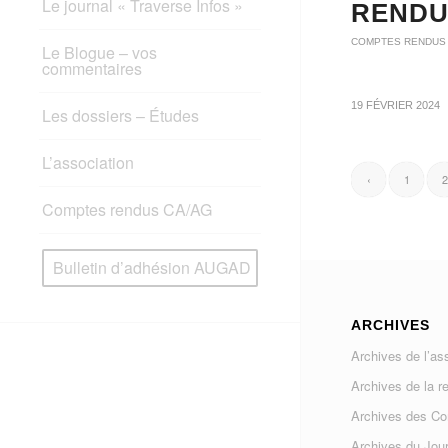
Le journal « Traverse Infos »
REND
COMPTES RENDUS
Le Blogue – vos
commentaires
19 FÉVRIER 2024
Les dossiers – Études
L’association
‹
1
2
Comptes rendus CA/AG
Bulletin d’adhésion AUGAD
ARCHIVES
Archives de l’as
Archives de la r
Archives des C
Archives du Jour