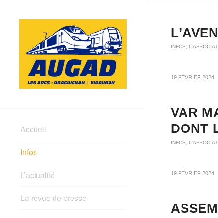
L’AVEN
INFOS
,
L'ASSOCIAT
19 FÉVRIER 2024
VAR M
DONT 
Accueil
INFOS
,
L'ASSOCIAT
Infos
L’actualité
19 FÉVRIER 2024
La revue de presse
ASSEM