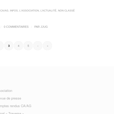
U
 CA/AG
,
INFOS
,
L'ASSOCIATION
,
L’ACTUALITÉ
,
NON CLASSÉ
/
/
0 COMMENTAIRES
PAR
JJUG
4
5
›
»
3
sociation
evue de presse
omptes rendus CA/AG
nal « Traverse »