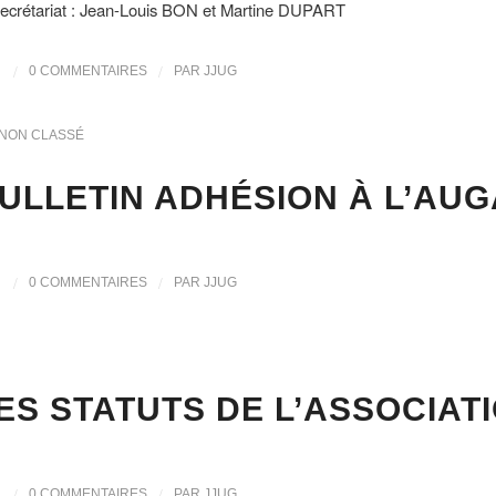
étariat : Jean-Louis BON et Martine DUPART
/
/
0 COMMENTAIRES
PAR
JJUG
NON CLASSÉ
ULLETIN ADHÉSION À L’AU
/
/
0 COMMENTAIRES
PAR
JJUG
ES STATUTS DE L’ASSOCIAT
/
/
0 COMMENTAIRES
PAR
JJUG