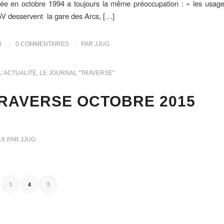
éée en octobre 1994 a toujours la même préoccupation : « les usage
V desservent la gare des Arcs, […]
/
/
8
0 COMMENTAIRES
PAR
JJUG
L’ACTUALITÉ
,
LE JOURNAL "TRAVERSE"
RAVERSE OCTOBRE 2015
16
PAR
JJUG
3
5
4