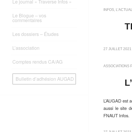
Le journal « Traverse Infos »
INFOS
,
L’ACTUAL
Le Blogue – vos
commentaires
T
Les dossiers – Études
L’association
27 JUILLET 2021
Comptes rendus CA/AG
ASSOCIATIONS 
Bulletin d’adhésion AUGAD
L
L’AUGAD est ad
aussi le site
FNAUT Infos.
27 JUILLET 2021