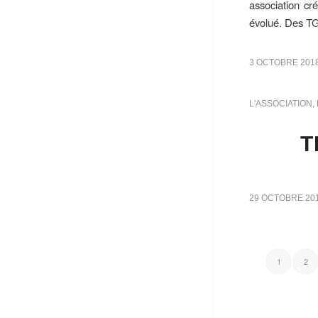
association cr
évolué. Des TG
3 OCTOBRE 201
L'ASSOCIATION
,
T
29 OCTOBRE 20
1
2