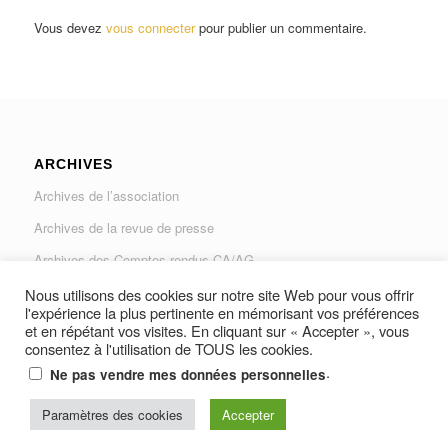
Vous devez
vous connecter
pour publier un commentaire.
ARCHIVES
Archives de l’association
Archives de la revue de presse
Archives des Comptes rendus CA/AG
Archives du Journal « Traverse »
Nous utilisons des cookies sur notre site Web pour vous offrir
l'expérience la plus pertinente en mémorisant vos préférences
et en répétant vos visites. En cliquant sur « Accepter », vous
consentez à l'utilisation de TOUS les cookies.
.
Ne pas vendre mes données personnelles
© Copyright -
Paramètres des cookies
AUGAD - Association des Usagers de la Gare Les Arcs-
Accepter
Draguignan et Vidauban
-
Resine Média Productions