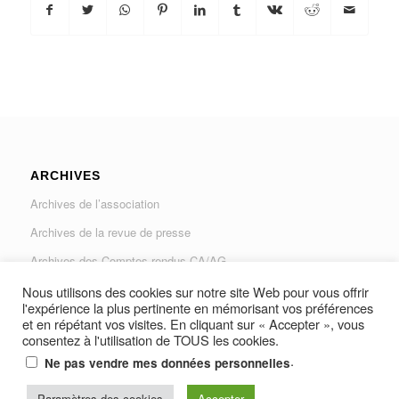
ARCHIVES
Archives de l’association
Archives de la revue de presse
Archives des Comptes rendus CA/AG
Archives du Journal « Traverse »
Nous utilisons des cookies sur notre site Web pour vous offrir
l'expérience la plus pertinente en mémorisant vos préférences
et en répétant vos visites. En cliquant sur « Accepter », vous
consentez à l'utilisation de TOUS les cookies.
.
Ne pas vendre mes données personnelles
© Copyright -
AUGAD - Association des Usagers de la Gare Les Arcs-
Paramètres des cookies
Accepter