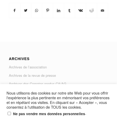
ARCHIVES
Archives de l’association
Archives de la revue de presse
Archives des Comptes rendus CA/AG
Archives du Journal « Traverse »
Nous utilisons des cookies sur notre site Web pour vous offrir
l'expérience la plus pertinente en mémorisant vos préférences
et en répétant vos visites. En cliquant sur « Accepter », vous
consentez à l'utilisation de TOUS les cookies.
.
Ne pas vendre mes données personnelles