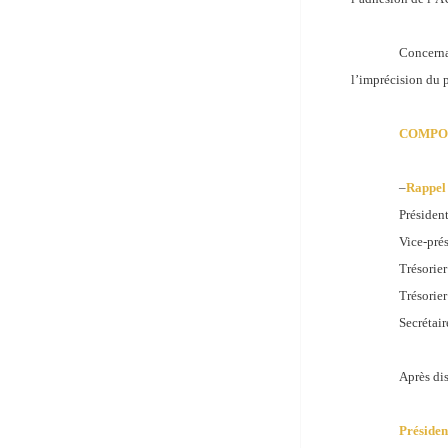
Concerna
l’imprécision du 
COMPO
–
Rappel 
Président
Vice-pré
Trésorie
Trésorier
Secrétair
Après di
Préside