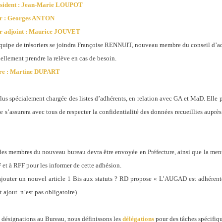
ésident : Jean-Marie LOUPOT
er : Georges ANTON
er adjoint : Maurice JOUVET
équipe de trésoriers se joindra Françoise RENNUIT, nouveau membre du conseil d’admi
ellement prendre la relève en cas de besoin.
ire : Martine DUPART
lus spécialement chargée des listes d’adhérents, en relation avec GA et MaD. Elle pr
e s’assurera avec tous de respecter la confidentialité des données recueillies auprè
 des membres du nouveau bureau devra être envoyée en Préfecture, ainsi que la men
 et à RFF pour les informer de cette adhésion.
 ajouter un nouvel article 1 Bis aux statuts ? RD propose « L’AUGAD est adhéren
t ajout
n’est pas obligatoire).
s désignations au Bureau, nous définissons les
délégations
pour des tâches spécifiqu