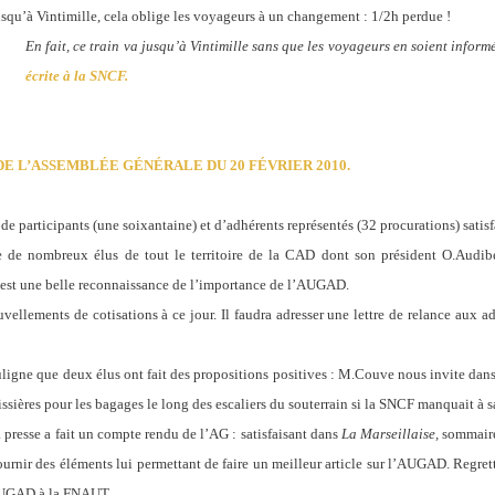
jusqu’à Vintimille, cela oblige les voyageurs à un changement : 1/2h perdue !
En fait, ce train va jusqu’à Vintimille sans que les voyageurs en soient info
écrite à la SNCF.
DE L’ASSEMBLÉE GÉNÉRALE DU 20 FÉVRIER 2010.
e participants (une soixantaine) et d’adhérents représentés (32 procurations) satisf
e de nombreux élus de tout le territoire de la CAD dont son président O.Audibe
’est une belle reconnaissance de l’importance de l’AUGAD.
vellements de cotisations à ce jour. Il faudra adresser une lettre de relance aux a
igne que deux élus ont fait des propositions positives : M.Couve nous invite dans le
ssières pour les bagages le long des escaliers du souterrain si la SNCF manquait à sa
a presse a fait un compte rendu de l’AG : satisfaisant dans
La Marseillaise,
sommaire
fournir des éléments lui permettant de faire un meilleur article sur l’AUGAD. Regr
AUGAD à la FNAUT.