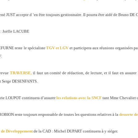
ené JUST accepte d ‘en être toujours gestionnaire. Il pourra être aidé de Bruno DE
g
: Joëlle LACUBE
FURNE reste le spécialiste
TGV et LGV
et participera aux réunions organisées 
F.
 revue
TRAVERSE,
il faut un comité de rédaction, de lecture, et il faut en assu
t Serge DESENFANTS.
rie LOUPOT continuera d’assurer
les relations avec la SNCF
tant Mme Chevalier q
ROBION reste toujours responsable de toutes les questions relatives à la
desserte de
l de Développement
de la CAD : Michel DUPART continuera à y siéger.