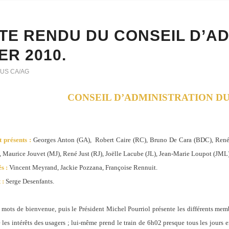
E RENDU DU CONSEIL D’AD
ER 2010.
US CA/AG
CONSEIL D’ADMINISTRATION DU 
t présents :
Georges Anton (GA),
Robert Caire (RC), Bruno De Cara (BDC), René
), Maurice Jouvet (MJ), René Just (RJ), Joëlle Lacube (JL), Jean-Marie Loupot (JML)
s :
Vincent Meyrand, Jackie Pozzana, Françoise Rennuit.
 :
Serge Desenfants.
mots de bienvenue, puis le Président Michel Pourriol présente les différents mem
 les intérêts des usagers ; lui-même prend le train de 6h02 presque tous les jours 