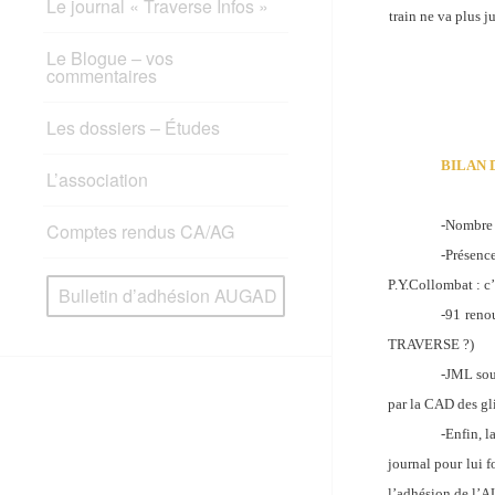
Le journal « Traverse Infos »
train ne va plus 
Le Blogue – vos
commentaires
Les dossiers – Études
BILAN 
L’association
-Nombre d
Comptes rendus CA/AG
-Présenc
P.Y.Collombat : c
Bulletin d’adhésion AUGAD
-91 renou
TRAVERSE ?)
-JML soul
par la CAD des gli
-Enfin, l
journal pour lui 
l’adhésion de l’