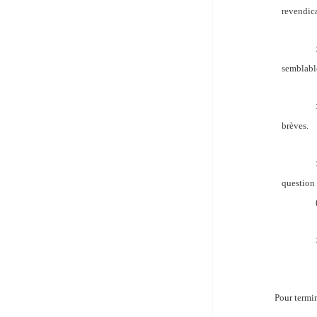
revendica
semblabl
brèves.
question
Pour termin