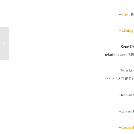
–
Site
: R
–
Listin
Le parking de la gare St Augustin à
NICE : Une gestion possible.
-René DE
relations avec RF
-Pour la
Joëlle LACUBE e
-Jean-Ma
-Olivier 
–
Consei