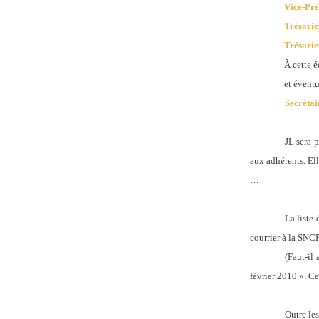
Vice-Pr
Trésori
Trésori
À cette 
et éventu
Secréta
JL sera p
aux adhérents. Ell
…
La liste
courrier à la SNCF
(Faut-il
février 2010 ». Ce
Outre le