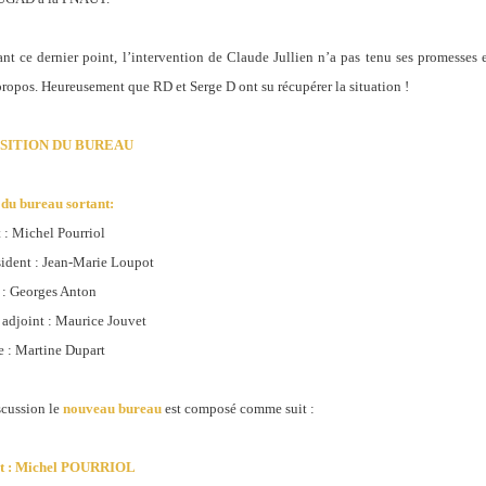
nt ce dernier point, l’intervention de Claude Jullien n’a pas tenu ses promesses e
propos. Heureusement que RD et Serge D ont su récupérer la situation !
SITION DU BUREAU
du bureau sortant:
 : Michel Pourriol
sident : Jean-Marie Loupot
r : Georges Anton
 adjoint : Maurice Jouvet
e : Martine Dupart
scussion le
nouveau bureau
est composé comme suit :
nt : Michel POURRIOL