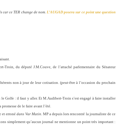
rmés car ce TER change de nom.
L’AUGAD posera sur ce point une question
aisant.
rt-Troin, du député J.M.Couve, de l’attaché parlementaire du Sénateur
dhérents non à jour de leur cotisation. (peut-être à l’occasion du prochain
 Golfe : il faut y aller. Et M.Audibert-Troin s’est engagé à faire installer
 promesse de le faire avant l’été.
 et erroné
dans Var Matin.
MP a depuis lors rencontré la journaliste de ce
ettons simplement qu’aucun journal ne mentionne un point très important :