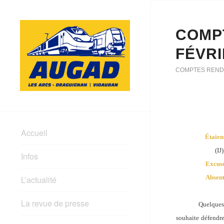
COMPT
FÉVRI
COMPTES REND
Accueil
Étaien
(IJ
Infos
Excusé
Absent
L’actualité
La revue de presse
Quelques 
souhaite défendre