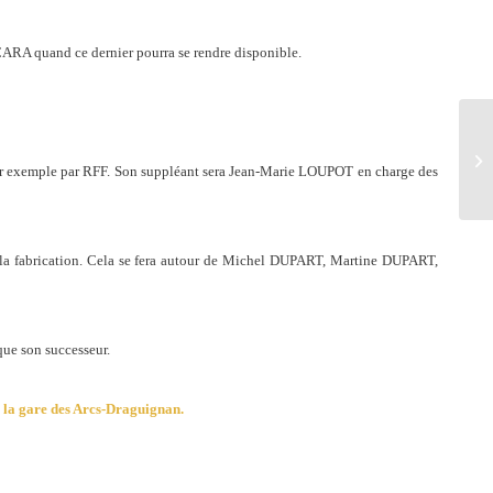
 CARA quand ce dernier pourra se rendre disponible.
As
« 
par exemple par RFF. Son suppléant sera Jean-Marie LOUPOT en charge des
rer la fabrication. Cela se fera autour de Michel DUPART, Martine DUPART,
ue son successeur.
 la gare des Arcs-Draguignan.