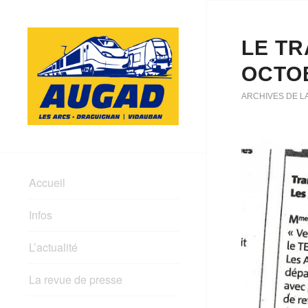
LE TR
OCTOB
ARCHIVES DE L
Accueil
Infos
L’actualité
La revue de presse