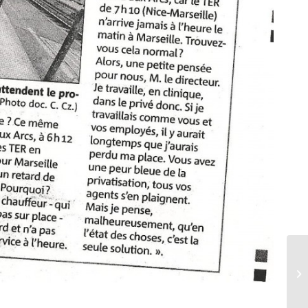
Ac
Ma