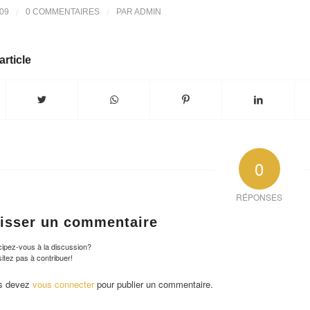
/
/
09
0 COMMENTAIRES
PAR
ADMIN
article
0
RÉPONSES
isser un commentaire
cipez-vous à la discussion?
itez pas à contribuer!
s devez
vous connecter
pour publier un commentaire.