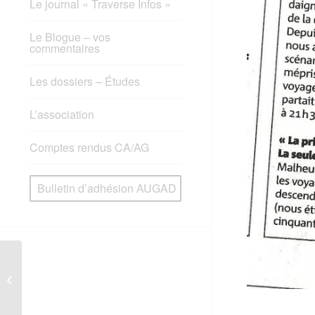
Le journal « Traverse Infos »
Le Blogue – vos
commentaires
Les dossiers – Études
L’association
Comptes rendus CA/AG
Bulletin d’adhésion AUGAD
La SNCF inquiète pour ses TGV
(Orange info du 12.11.2009)