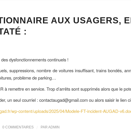
IONNAIRE AUX USAGERS, E
ATÉ :
 des dysfonctionnements continuels !
uels, suppressions, nombre de voitures insuffisant, trains bondés, an
oitures, problème de parking…
à remettre en service. Trop d’arrêts sont supprimés alors que le pote
r, un seul courriel : contactaugad@gmail.com ou alors saisir le lien c
ugad.fr/wp-content/uploads/2025/04/Modele-FT-incident-AUGAD-v6.do
/
0 COMMENTAIRES
PAR
ADMIN