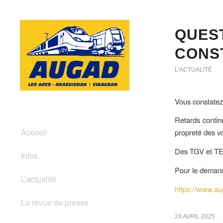
QUEST
CONST
L’ACTUALITÉ
Vous constatez
Retards contin
Accueil
propreté des v
Des TGV et TER 
Infos
Pour le demande
L’actualité
https://www.a
La revue de presse
/
24 AVRIL 2025