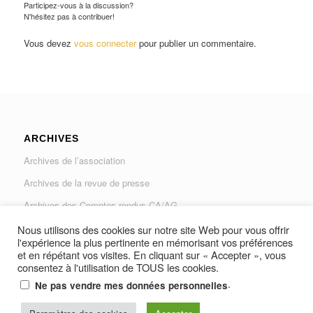
Participez-vous à la discussion?
N'hésitez pas à contribuer!
Vous devez
vous connecter
pour publier un commentaire.
ARCHIVES
Archives de l’association
Archives de la revue de presse
Archives des Comptes rendus CA/AG
Archives du Journal « Traverse »
Nous utilisons des cookies sur notre site Web pour vous offrir
l'expérience la plus pertinente en mémorisant vos préférences
et en répétant vos visites. En cliquant sur « Accepter », vous
consentez à l'utilisation de TOUS les cookies.
.
Ne pas vendre mes données personnelles
© Copyright -
AUGAD - Association des Usagers de la Gare Les Arcs-