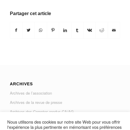
Partager cet article
ARCHIVES
Archives de l’association
Archives de la revue de presse
Archives des Comptes rendus CA/AG
Archives du Journal « Traverse »
Nous utilisons des cookies sur notre site Web pour vous offrir
l'expérience la plus pertinente en mémorisant vos préférences