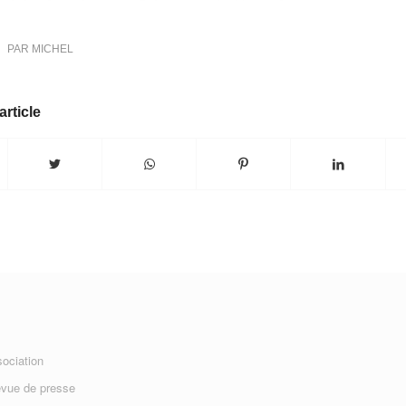
PAR
MICHEL
article
sociation
evue de presse