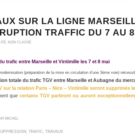
UX SUR LA LIGNE MARSEILL
RUPTION TRAFFIC DU 7 AU 8
ITÉ
,
NON CLASSÉ
u trafic entre Marseille et Vintimille les 7 et 8 mai
odernisation (préparation de la mise en circulation d’une 3ème voie) nécessi
ion totale du trafic TGV
entre Marseille et Aubagne du mercre
V
sur la relation Paris – Nice – Vintimille seront supprimés le
ment que
certains TGV partiront ou auront exceptionnellem
AR
MICHEL
SUPPRESSION
,
TRAFIC
,
TRAVAUX