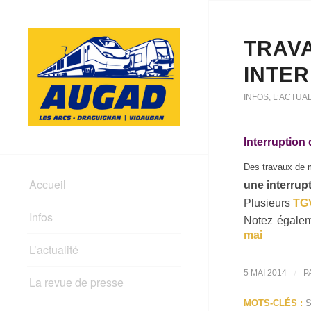
TRAVA
INTER
INFOS
,
L’ACTUAL
Interruption d
Des travaux de m
Accueil
une interrupt
Plusieurs
TG
Infos
Notez égale
mai
L’actualité
/
5 MAI 2014
P
La revue de presse
MOTS-CLÉS :