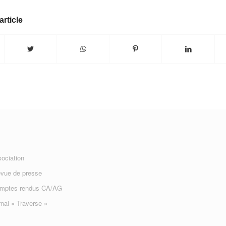
article
sociation
evue de presse
omptes rendus CA/AG
nal « Traverse »