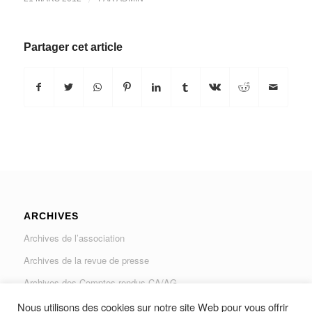
Partager cet article
ARCHIVES
Archives de l’association
Archives de la revue de presse
Archives des Comptes rendus CA/AG
Archives du Journal « Traverse »
Nous utilisons des cookies sur notre site Web pour vous offrir