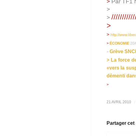
>
Par TF1 
>
///////////
>
>
>
http://www.libe
>
ÉCONOMIE
20/
Grève SNCF 
>
> La force d
«vers la sus
démenti dans
>
/
21 AVRIL 2010
Partager cet 