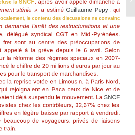
SNCF
, après avoir appelé dimanche à
efuse la
ma
ment stérile »,
a estimé
Guillaume Pepy
, qui
ocalement, le contenu des discussions ne convainc
 demande l’arrêt des restructurations et une
e, délégué syndical CGT en Midi-Pyrénées.
u fret sont au centre des préoccupations de
 appelé à la grève depuis le 6 avril. Selon
i sur la réforme des régimes spéciaux en 2007-
cé le chiffre de 20 millions d’euros par jour au
rtes pour le transport de marchandises.
c la reprise votée en Limousin, à Paris-Nord,
 qui rejoignaient en Paca ceux de Nice et de
avaient déjà suspendu le mouvement. La
SNCF
vistes chez les contrôleurs, 32,67% chez les
fres en légère baisse par rapport à vendredi.
e beaucoup de voyageurs, privés de liaisons
 train.