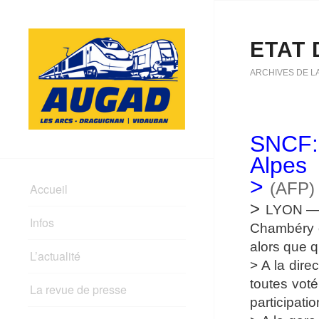
ETAT 
ARCHIVES DE L
SNCF: 
Alpes
>
(AFP)
Accueil
>
LYON — P
Infos
Chambéry o
alors que q
L’actualité
> A la dire
toutes voté
La revue de presse
participati