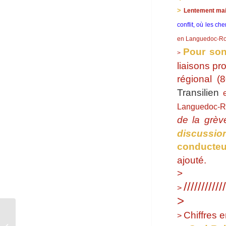
>
Lentement mai
conflit, où les ch
en Languedoc-Rou
Pour son
>
liaisons pr
régional (
Transilien
e
Languedoc-Rou
de la grèv
discussio
conducteu
ajouté.
>
////////////
>
>
Chiffres 
Les usagers de la gare testent les
>
rampes à bagages : Var Matin du 12