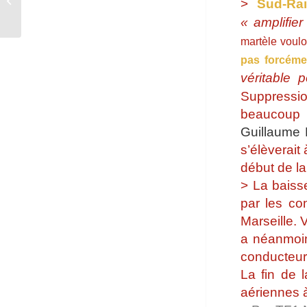
>
Sud-Rai
avril...
« amplifier
martèle voulo
pas forcéme
véritable p
Suppressio
beaucoup 
Guillaume
s’élèverait
début de la
> La baiss
par les co
Marseille.
a néanmoin
conducteur
La fin de 
aériennes à