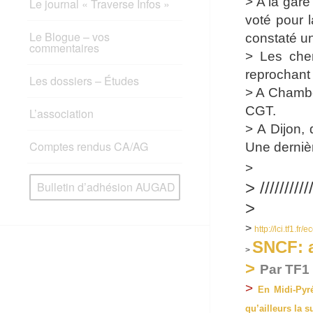
> A la gar
Le journal « Traverse Infos »
voté pour l
Le Blogue – vos
constaté u
commentaires
> Les che
reprochant 
Les dossiers – Études
> A Chambé
CGT.
L’association
> A Dijon,
Comptes rendus CA/AG
Une derniè
>
> ///////////
Bulletin d’adhésion AUGAD
>
>
http://lci.tf1.
SNCF: a
>
>
Par TF1
>
En Midi-Pyré
qu’ailleurs la