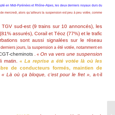
pté en Midi-Pyrénées et Rhône-Alpes, les deux derniers noyaux durs du
 de mercredi, alors qu’ailleurs la suspension est peu à peu votée, comme
 TGV sud-est (9 trains sur 10 annoncés), les
 (81% assurés), Corail et Téoz (77%) et le trafic
rbations sont aussi signalées sur le réseau
 derniers jours, la suspension a été votée, notamment en
CGT-cheminots
On va vers une suspension
. «
di matin.
«
La reprise a été votée là où les
re de conducteurs formés, maintien de
« Là où ça bloque, c’est pour le fret »,
a-t-il
.
Co
gé