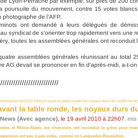
e de Lyon-Perrache par exemple, sur près de 200 con
a poursuite du mouvement, contre 15 votes blancs e
n photographe de l’AFP.
minots ont demandé à leurs délégués de démiss
au syndicat de s’orienter trop rapidement vers une re
ry, toutes les assemblées générales ont reconduit l
 quatre assemblées générales réunissant au total 2
re AG devait se prononcer en fin d’après-midi, a-t-
///////////////////////////
fr/economie/social/2010-04/sncf-avant-la-table-ronde-les-noyaux-durs-du-conflit-ne-
vant la table ronde, les noyaux durs du
 News (Avec agence),
le 19 avril 2010 à 22h07
, mis
nées et Rhône-Alpes, les cheminots ont reconduit la grève pour mardi
 suspension est peu à peu votée, comme en Languedoc-Roussillon.