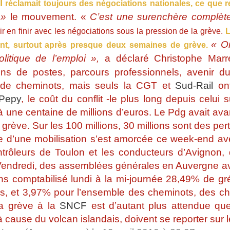
l
réclamait toujours des négociations nationales, ce que r
 »
le mouvement. «
C’est une surenchère complète
ir en finir avec les négociations sous la pression de la grève.
L
« On
nt, surtout après presque deux semaines de grève.
olitique de l’emploi »,
a déclaré Christophe Marr
ns de postes, parcours professionnels, avenir d
de cheminots, mais seuls la CGT et
Sud-Rail
ont
 Pepy
, le coût du conflit -le plus long depuis celu
 à une centaine de millions d’euros. Le Pdg avait avan
 grève. Sur les 100 millions, 30 millions sont des pe
e d’une mobilisation s’est amorcée ce week-end ave
ntrôleurs de Toulon et les conducteurs d’Avignon,
 Vendredi, des assemblées générales en Auvergne 
s comptabilisé lundi à la mi-journée 28,49% de gré
s, et 3,97% pour l’ensemble des cheminots, des chif
la grève à la
SNCF
est d’autant plus attendue qu
 cause du volcan islandais, doivent se reporter sur le