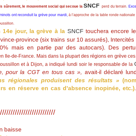
SNCF
s sûrement, le mouvement social qui secoue la
perd du terrain.
Exce
eminots ont reconduit la grève pour mardi,
à l’approche de la table ronde nationale
ssillon.
 14e jour, la grève à la
SNCF
touchera encore le
ovince-province (six trains sur 10 assurés), Intercités
80% mais en partie par des autocars). Des pertu
n Ile-de-France. Mais dans la plupart des régions en grève ces
ssillon et à Dijon, a indiqué lundi soir le responsable de la
e, pour la CGT en tous cas »,
avait-il déclaré lun
ns régionales produisent des résultats »
(nomb
rs en réserve en cas d’absence inopinée, etc.)
//////////////////////////
en baisse