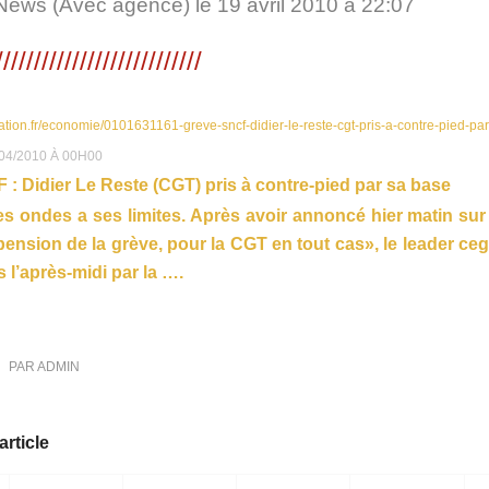
News (Avec agence) le 19 avril 2010 à 22:07
///////////////////////////
ration.fr/economie/0101631161-greve-sncf-didier-le-reste-cgt-pris-a-contre-pied-pa
04/2010 À 00H00
: Didier Le Reste (CGT) pris à contre-pied par sa base
es ondes a ses limites. Après avoir annoncé hier matin su
pension de la grève, pour la CGT en tout cas», le leader ceg
 l’après-midi par la ….
PAR
ADMIN
article