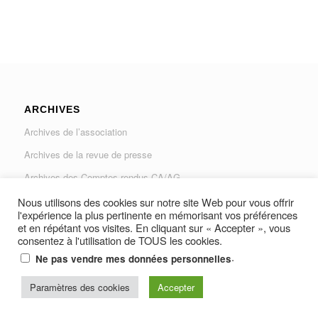
ARCHIVES
Archives de l’association
Archives de la revue de presse
Archives des Comptes rendus CA/AG
Archives du Journal « Traverse »
Nous utilisons des cookies sur notre site Web pour vous offrir
l'expérience la plus pertinente en mémorisant vos préférences
et en répétant vos visites. En cliquant sur « Accepter », vous
consentez à l'utilisation de TOUS les cookies.
.
Ne pas vendre mes données personnelles
Paramètres des cookies
Accepter
© Copyright -
AUGAD - Association des Usagers de la Gare Les Arcs-
Draguignan et Vidauban
-
Resine Média Productions