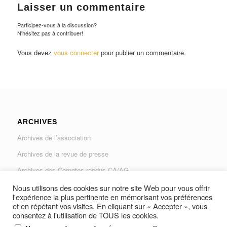
Laisser un commentaire
Participez-vous à la discussion?
N'hésitez pas à contribuer!
Vous devez
vous connecter
pour publier un commentaire.
ARCHIVES
Archives de l’association
Archives de la revue de presse
Archives des Comptes rendus CA/AG
Archives du Journal « Traverse »
Nous utilisons des cookies sur notre site Web pour vous offrir
l'expérience la plus pertinente en mémorisant vos préférences
et en répétant vos visites. En cliquant sur « Accepter », vous
consentez à l'utilisation de TOUS les cookies.
.