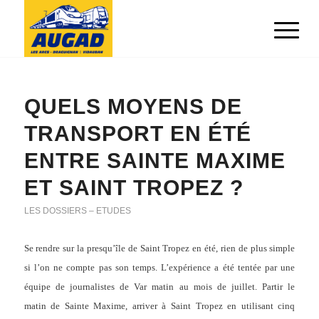
QUELS MOYENS DE
TRANSPORT EN ÉTÉ
ENTRE SAINTE MAXIME
ET SAINT TROPEZ ?
LES DOSSIERS – ETUDES
Se rendre sur la presqu’île de Saint Tropez en été, rien de plus simple
si l’on ne compte pas son temps. L’expérience a été tentée par une
équipe de journalistes de Var matin au mois de juillet. Partir le
matin de Sainte Maxime, arriver à Saint Tropez en utilisant cinq