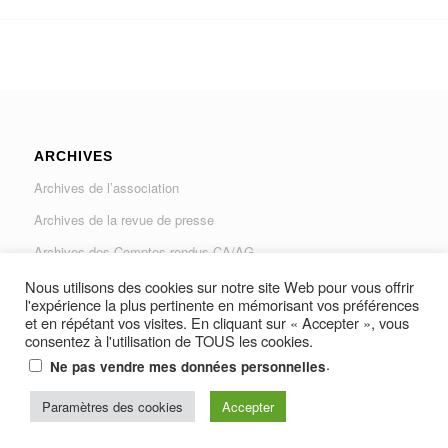
ARCHIVES
Archives de l’association
Archives de la revue de presse
Archives des Comptes rendus CA/AG
Archives du Journal « Traverse »
Nous utilisons des cookies sur notre site Web pour vous offrir
l'expérience la plus pertinente en mémorisant vos préférences
et en répétant vos visites. En cliquant sur « Accepter », vous
consentez à l'utilisation de TOUS les cookies.
.
Ne pas vendre mes données personnelles
© Copyright -
AUGAD - Association des Usagers de la Gare Les Arcs-
Paramètres des cookies
Accepter
Draguignan et Vidauban
-
Resine Média Productions