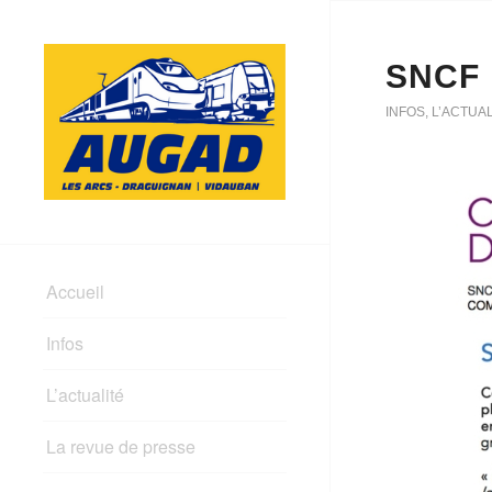
SNCF
INFOS
,
L’ACTUAL
Accueil
Infos
L’actualité
La revue de presse