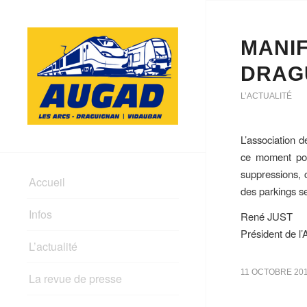
MANIF
DRAGU
L’ACTUALITÉ
L’association 
ce moment pour
suppressions, c
Accueil
des parkings s
Infos
René JUST
Président de 
L’actualité
11 OCTOBRE 20
La revue de presse