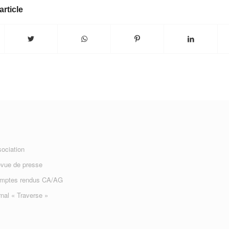
article
sociation
evue de presse
omptes rendus CA/AG
nal « Traverse »