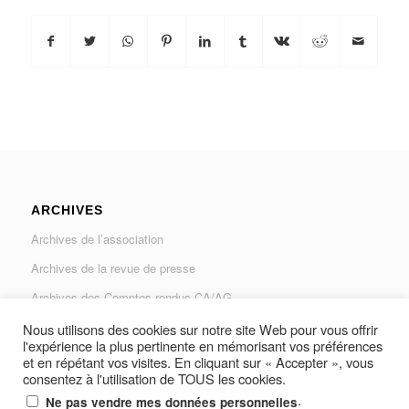
ARCHIVES
Archives de l’association
Archives de la revue de presse
Archives des Comptes rendus CA/AG
Archives du Journal « Traverse »
Nous utilisons des cookies sur notre site Web pour vous offrir
l'expérience la plus pertinente en mémorisant vos préférences
et en répétant vos visites. En cliquant sur « Accepter », vous
consentez à l'utilisation de TOUS les cookies.
.
Ne pas vendre mes données personnelles