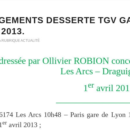
GEMENTS DESSERTE TGV GA
 2013.
A RUBRIQUE ACTUALITÉ
dressée par Ollivier ROBION conce
Les Arcs – Dragui
er
1
avril 20
————————
174 Les Arcs 10h48 – Paris gare de Lyon
er
1
avril 2013 ;