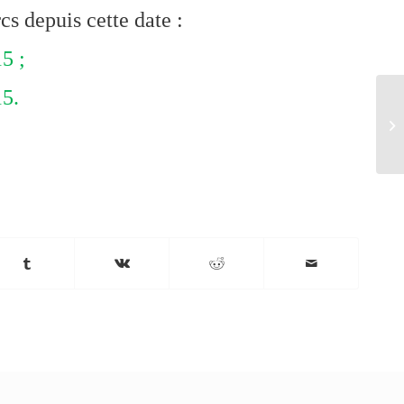
s depuis cette date :
5 ;
15.
Ré
re
Bi