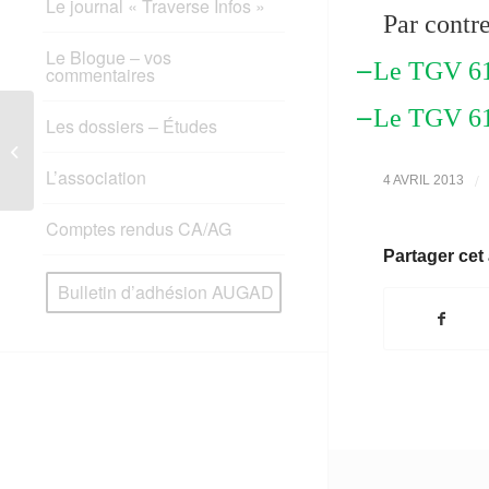
Le journal « Traverse Infos »
Par contr
Le Blogue – vos
–
Le TGV 616
commentaires
–
Le TGV 618
Les dossiers – Études
Desserte TGV en gare des Arcs –
Draguignan : Revendications de
l&rsqu...
L’association
/
4 AVRIL 2013
Comptes rendus CA/AG
Partager cet 
Bulletin d’adhésion AUGAD