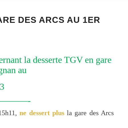
RE DES ARCS AU 1ER
rnant la desserte TGV en gare
gnan au
13
———-
 15h11,
ne dessert plus
la gare des Arcs