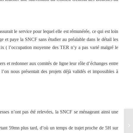
surait le service pour lequel elle est rémunérée, ce qui est loin
ge et paye la SNCF sans étudier au préalable dans le détail les
– Aix ( l’occupation moyenne des TER n’y a pas varié malgré le
gers et redonner aux comités de ligne leur rôle d’échanges entre
ù l’on nous présentait des projets déjà validés et impossibles à
vitesses n’ont pas été relevées, la SNCF se ménageant ainsi une
Co
artant 59mn plus tard, d’où un temps de trajet proche de 5H sur
gé