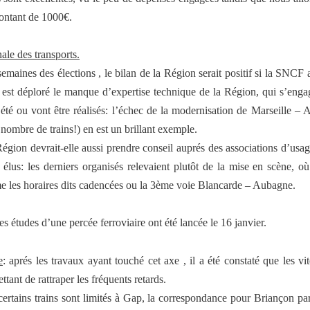
ontant de 1000€.
ale des transports.
maines des élections , le bilan de la Région serait positif si la SNCF as
Il est déploré le manque d’expertise technique de la Région, qui s’enga
 été ou vont être réalisés: l’échec de la modernisation de Marseille 
ombre de trains!) en est un brillant exemple.
Région devrait-elle aussi prendre conseil auprés des associations d’usa
s élus: les derniers organisés relevaient plutôt de la mise en scène, o
e les horaires dits cadencées ou la 3ème voie Blancarde – Aubagne.
les études d’une percée ferroviaire ont été lancée le 16 janvier.
e
: aprés les travaux ayant touché cet axe , il a été constaté que les 
tant de rattraper les fréquents retards.
, certains trains sont limités à Gap, la correspondance pour Briançon p