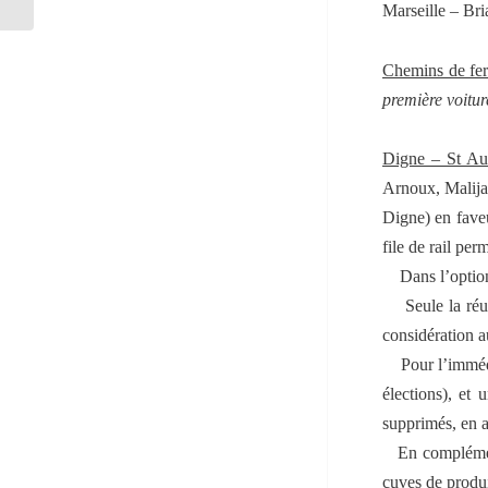
Marseille – Bri
Chemins de fe
première voitur
Digne – St A
Arnoux, Malijai
Digne) en fave
file de rail pe
Dans l’optio
Seule la réu
considération a
Pour l’imméd
élections), et 
supprimés, en a
En complémen
cuves de produi