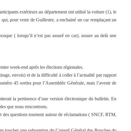
articipants extérieurs au département ont utilisé la voiture (1), le
i, pour venir de Guillestre, a enchainé un car remplaçant un
osque ( lorsqu’il n’est pas assuré en car), assure au delà une
emier week-end aprés les élections régionales.
rage, envois) et de la difficulté à coller à l’actualité par rapport
uméro 45 sortira pour l’Assemblée Générale, mais l’avenir de
erait la pertinence d’une version électronique du bulletin. En
bles que nous rencontrons.
part des questions tournent autour de réclamations ( SNCF, RTM,
llons toucher une subvention du Conseil Général des Bouches du