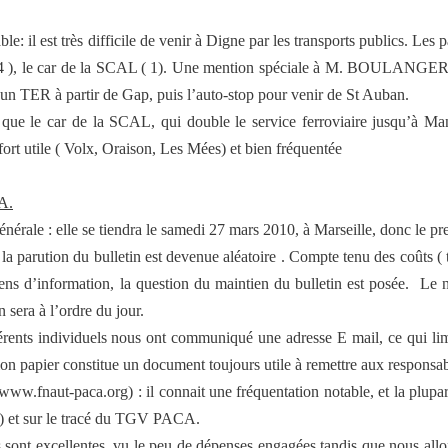
le: il est très difficile de venir à Digne par les transports publics. Les p
 4 ), le car de la SCAL ( 1). Une mention spéciale à M. BOULANGER qu
un TER à partir de Gap, puis l’auto-stop pour venir de St Auban.
é que le car de la SCAL, qui double le service ferroviaire jusqu’à Man
 fort utile ( Volx, Oraison, Les Mées) et bien fréquentée
A.
érale : elle se tiendra le samedi 27 mars 2010, à Marseille, donc le pr
 la parution du bulletin est devenue aléatoire . Compte tenu des coûts ( ti
ns d’information, la question du maintien du bulletin est posée.
Le n
n sera à l’ordre du jour.
ents individuels nous ont communiqué une adresse E mail, ce qui limit
ion papier constitue un document toujours utile à remettre aux responsa
( www.fnaut-paca.org) : il connait une fréquentation notable, et la plu
 et sur le tracé du TGV PACA.
es sont excellentes, vu le peu de dépenses engagées tandis que nous a