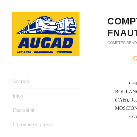
COMPT
FNAUT
COMPTES REND
C
Accueil
Cet
BOULANGE
Infos
d’Aix), 
MOSCIONI 
L’actualité
Exc
La revue de presse