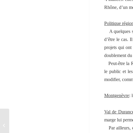
Rhône, d’un m
Politique région
A quelques se
d’être le cas. 
projets qui ont
doublement du n
Peut-être la 
le public et le
modifier, comm
Montgenèvre
: 
Val de Duranc
marge lui permet
Assemblée générale 2010 :
Premières photos.
Par ailleurs