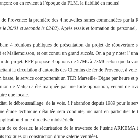
ançon: on en revient à l’époque du PLM, la fiabilité en moins!
r de Provence
: la première des 4 nouvelles rames commandées par la Ré
e le 30/01 et seconde le 02/02
). Aprés essais et formation du personnel, 
uban
: 4 réunions publiques de présentation du projet de réouvertur
 et Mallemoisson, et ont connu un grand succés. On a pu y noter l’ unan
ur du projet. RFF propose 3 options de 57M€ à 73M€ selon que la voie
rmettant la circulation d’autorails des Chemins de fer de Provence, à voi
n basse, le service comporterait un TER Marseille- Digne par heure et pa
nion de Malijai a été marquée par une forte opposition, venant de rive
utre que locale.
iat, le débroussaillage
de la voie, à l’abandon depuis 1989 pour le serv
une étude technique détaillée sera conduite, incluant en particulier le
pplication d’une directive ministérielle.
t de ce dossier, la sécurisation de la traversée de l’usine ARKEMA 
ts toxiques ou construction d’une galerie ventilée).