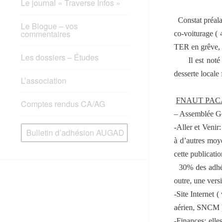
Le journal « Traverse Infos »
Constat préalab
Le Blogue – vos
commentaires
co-voiturage (
TER en grêve, 
Les dossiers – Études
Il est not
desserte locale
L’association
FNAUT PAC
Comptes rendus CA/AG
– Assemblée Gén
-Aller et Venir:
Bulletin d’adhésion AUGAD
à d’autres moye
cette publicatio
30% des adhér
outre, une vers
-Site Internet 
aérien, SNCM )
-Finances: ell