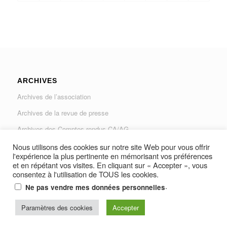
ARCHIVES
Archives de l’association
Archives de la revue de presse
Archives des Comptes rendus CA/AG
Archives du Journal « Traverse »
Nous utilisons des cookies sur notre site Web pour vous offrir
l'expérience la plus pertinente en mémorisant vos préférences
et en répétant vos visites. En cliquant sur « Accepter », vous
consentez à l'utilisation de TOUS les cookies.
.
Ne pas vendre mes données personnelles
Paramètres des cookies
Accepter
© Copyright -
AUGAD - Association des Usagers de la Gare Les Arcs-
Draguignan et Vidauban
-
Resine Média Productions