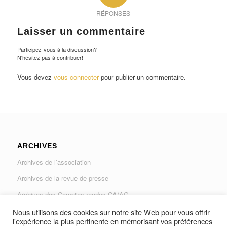
RÉPONSES
Laisser un commentaire
Participez-vous à la discussion?
N'hésitez pas à contribuer!
Vous devez
vous connecter
pour publier un commentaire.
ARCHIVES
Archives de l’association
Archives de la revue de presse
Archives des Comptes rendus CA/AG
Archives du Journal « Traverse »
Nous utilisons des cookies sur notre site Web pour vous offrir
l'expérience la plus pertinente en mémorisant vos préférences